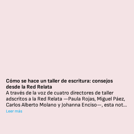
autores como Yolanda Reyes, Michèle Petit y Gianni
Rodari.
Cómo se hace un taller de escritura: consejos
desde la Red Relata
A través de la voz de cuatro directores de taller
adscritos a la Red Relata —Paula Rojas, Miguel Páez,
Carlos Alberto Molano y Johanna Enciso—, esta nota
recoge experiencias, consejos y actividades que
Leer más
invitan a mirar de cerca cómo se construye un buen
taller.