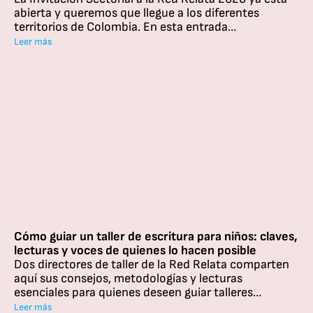
abierta y queremos que llegue a los diferentes
territorios de Colombia. En esta entrada
desglosamos los aspectos principales de la
Leer más
invitación, algunas claves para inscribirse
correctamente en formulario y las pautas necesarias
para seguir fortaleciendo nuestra Red.
Cómo guiar un taller de escritura para niños: claves,
lecturas y voces de quienes lo hacen posible
Dos directores de taller de la Red Relata comparten
aquí sus consejos, metodologías y lecturas
esenciales para quienes deseen guiar talleres
dirigidos a niños, acompañados por las reflexiones de
Leer más