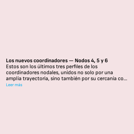
Los nuevos coordinadores — Nodos 4, 5 y 6
Estos son los últimos tres perfiles de los
coordinadores nodales, unidos no solo por una
amplia trayectoria, sino también por su cercanía con
los talleres y la convicción de que en ellos se
Leer más
construye comunidad.