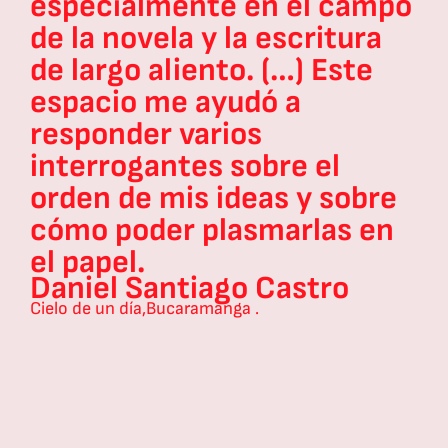
el campo
Escritores Awasca fue
critura
además de intentar
) Este
escribir, comprendimo
a
importancia de gesti
nuestros propios espa
e el
de lectura, conversac
 y sobre
encuentro alrededor d
rlas en
palabra. Awasca fue u
enorme logro; y más 
stro
logro personal e indivi
lo viví como una
confirmación del trab
colectivo, del
acompañamiento y de