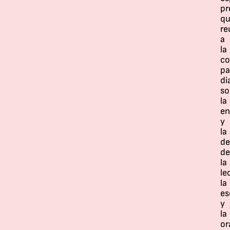
pr
q
re
a
la
c
pa
di
so
la
en
y
la
de
de
la
le
la
es
y
la
or