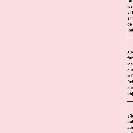
fu
los
vir
si
de 
Re
¿C
fu
los
cu
la 
Rel
cuá
obj
¿Q
pú
at