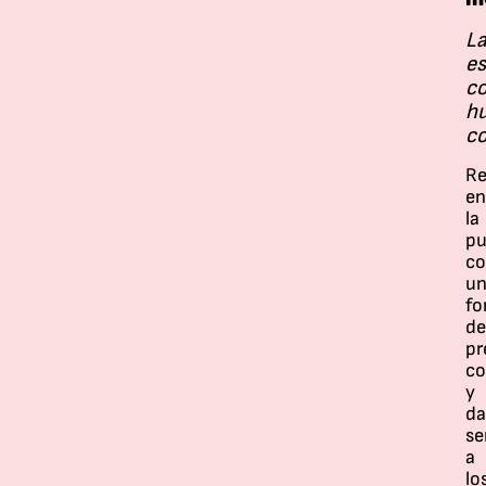
L
es
c
hu
c
Re
en
la
pu
c
u
fo
de
pr
co
y
da
se
a
lo