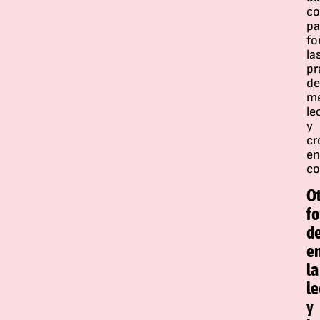
co
pa
fo
la
pr
de
me
le
y
cr
en
co
O
f
d
e
la
le
y