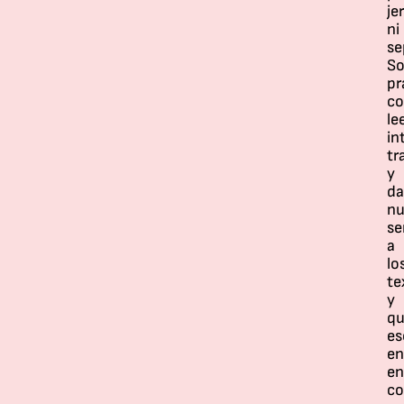
je
ni
se
S
pr
co
le
in
tr
y
da
nu
se
a
lo
te
y
qu
es
en
en
co