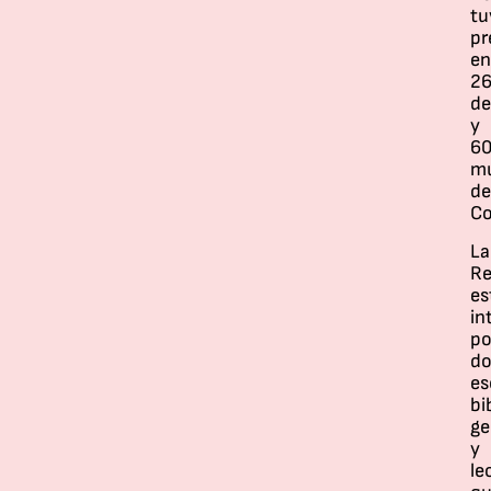
tu
pr
en
2
de
y
6
mu
de
Co
La
R
es
in
po
do
es
bi
ge
y
le