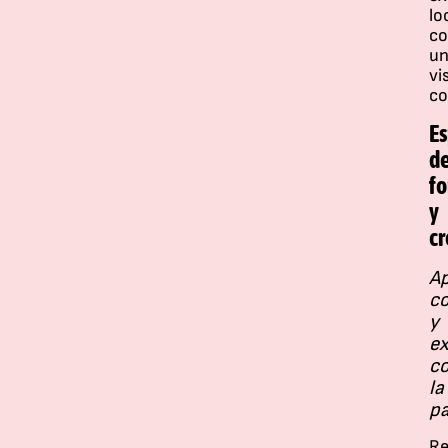
lo
c
u
vi
co
Es
d
f
y
cr
Ap
c
y
e
c
la
pa
Re