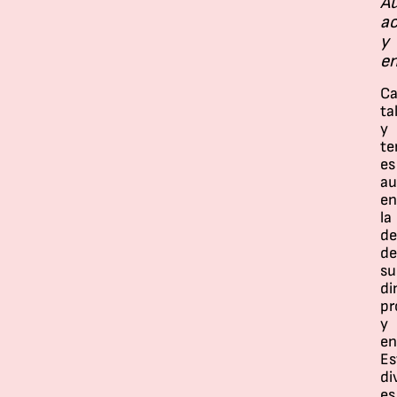
A
a
y
e
C
ta
y
te
es
a
en
la
de
de
su
di
pr
y
en
Es
di
es