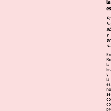
la
es
Pr
ho
ab
y
e
di
E
Re
la
le
y
la
es
n
se
co
c
pr