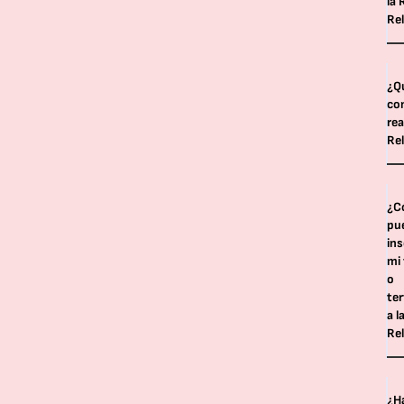
la 
Re
¿Q
co
rea
Re
¿C
pu
ins
mi 
o
ter
a l
Re
¿H