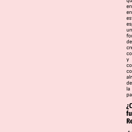
q
en
en
es
es
u
fo
de
cr
co
y
co
c
al
de
la
pa
¿
f
R