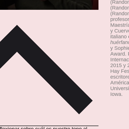
(Rando
(Rando
(Random
profeso
Maestría
y Cuervo
italiano
huérfa
y Sophi
Award. F
Internac
2015 y 
Hay Fes
escrito
América 
Univers
Iowa.
lexionar sobre cuál es nuestro tono al