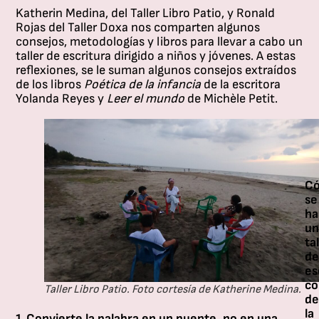
Re
Yu
Katherin Medina, del Taller Libro Patio, y Ronald
Re
Ta
Rojas del Taller Doxa nos comparten algunos
20
Ro
consejos, metodologías y libros para llevar a cabo un
ya
Ta
taller de escritura dirigido a niños y jóvenes. A estas
es
pr
reflexiones, se le suman algunos consejos extraídos
ab
Co
de los libros
Poética de la infancia
de la escritora
y
un
Yolanda Reyes y
Leer el mundo
de
Michèle Petit
.
qu
mi
qu
so
ll
la
a
me
lo
la
di
vi
C
te
y
se
de
la
ha
Co
li
un
En
a
ta
es
de
de
en
un
es
de
co
co
Taller Libro Patio. Foto cortesía de Katherine Medina.
lo
so
de
as
su
la
1.Convierte la palabra en un puente, no en una