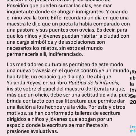
de
Poseidón que pueden surcar las olas, ese mar
a
inquietante donde se ahogan inmigrantes. Y cuando
di
el niño vea la torre Eiffel recordará un día en que una
la
maestra le dijo que un poeta la había comparado con
vo
una pastora y sus puentes con ovejas. Es decir, para
de
que los niños y jóvenes puedan habitar la ciudad con
qu
una carga simbólica y de asociaciones son
es
necesarios los relatos, sin estos el mundo
en
permanecería allí, indiferenciado.
lo
ta
Los mediadores culturales permiten de este modo
y
una nueva travesía en el que se construye un mundo
¡R
te
habitable, un espacio que dialoga. De ahí que
ab
de
Yolanda Reyes, en su libro
Poética de la infancia,
la
la
insiste sobre el papel del maestro de literatura que,
In
Re
más que un oficio, debe ser una actitud de vida, pues
Se
Re
brinda contacto con esa literatura que permite dar
20
En
una ilación a los hechos y a la vida. Por este y otros
La
es
motivos, se han conformado talleres de escritura
In
pr
dirigidos a niños y jóvenes que abogan por un
Se
en
espacio
donde la escritura se manifieste sin
a
Lee
la
presiones evaluativas.
má
la
es