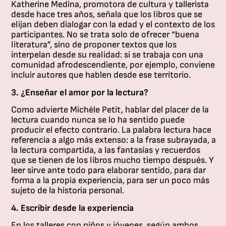
Ca
Katherine Medina, promotora de cultura y tallerista
Al
desde hace tres años, señala que los libros que se
Mo
elijan deben dialogar con la edad y el contexto de los
y
participantes. No se trata solo de ofrecer “buena
Jo
literatura”, sino de proponer textos que los
En
interpelan desde su realidad: si se trabaja con una
—,
comunidad afrodescendiente, por ejemplo, conviene
es
incluir autores que hablen desde ese territorio.
no
3. ¿Enseñar el amor por la lectura?
re
ex
Como advierte Michèle Petit, hablar del placer de la
co
lectura cuando nunca se lo ha sentido puede
y
producir el efecto contrario. La palabra lectura hace
ac
referencia a algo más extenso: a la frase subrayada, a
qu
la lectura compartida, a las fantasías y recuerdos
in
que se tienen de los libros mucho tiempo después. Y
a
leer sirve ante todo para elaborar sentido, para dar
mi
forma a la propia experiencia, para ser un poco más
de
sujeto de la historia personal.
ce
c
4. Escribir desde la experiencia
se
co
En los talleres con niños y jóvenes, según ambos