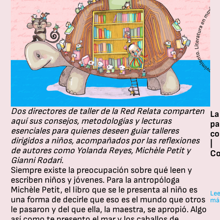
Dos directores de taller de la Red Relata comparten
La
aquí sus consejos, metodologías y lecturas
pa
esenciales para quienes deseen guiar talleres
co
dirigidos a niños, acompañados por las reflexiones
|
de autores como Yolanda Reyes, Michèle Petit y
Co
Gianni Rodari.
La
Siempre existe la preocupación sobre qué leen y
pa
escriben niños y jóvenes. Para la antropóloga
co
Michèle Petit
, el libro que se le presenta al niño es
in
Lee
una forma de decirle que eso es el mundo que otros
má
un
le pasaron y del que ella, la maestra, se apropió. Algo
es
así como te presento el mar y los caballos de