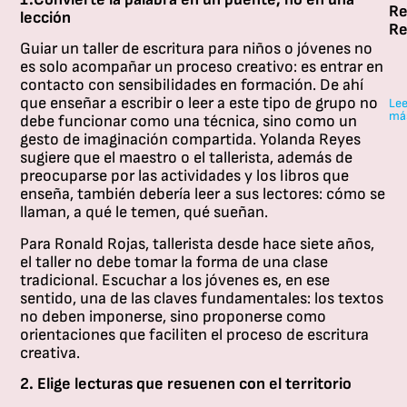
pr
pr
R
lección
de
cr
Re
la
y
A
Guiar un taller de escritura para niños o jóvenes no
in
el
tr
es solo acompañar un proceso creativo: es entrar en
al
pa
de
contacto con sensibilidades en formación. De ahí
cl
qu
la
que enseñar a escribir o leer a este tipo de grupo no
Lee
pa
ha
má
vo
debe funcionar como una técnica, sino como un
in
te
de
gesto de imaginación compartida. Yolanda Reyes
co
lo
cu
sugiere que el maestro o el tallerista, además de
en
es
di
preocuparse por las actividades y los libros que
fo
de
de
enseña, también debería leer a sus lectores: cómo se
y
la
tal
llaman, a qué le temen, qué sueñan.
la
Re
ad
pa
Para Ronald Rojas, tallerista desde hace siete años,
en
a
ne
el taller no debe tomar la forma de una clase
la
la
pa
tradicional. Escuchar a los jóvenes es, en ese
co
Re
se
sentido, una de las claves fundamentales: los textos
de
Re
fo
no deben imponerse, sino proponerse como
su
—
nu
orientaciones que faciliten el proceso de escritura
vo
Pa
Re
creativa.
lit
Ro
Mi
2. Elige lecturas que resuenen con el territorio
Pá