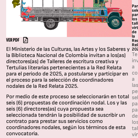
Par
se
pa
los
tal
vir
de
la
VER PDF
Re
Rel
El Ministerio de las Culturas, las Artes y los Saberes y
20
Te
la Biblioteca Nacional de Colombia invitan a los(as)
in
directores(as) de Talleres de escritura creativa y
a
Tertulias literarias pertenecientes a la Red Relata
co
para el periodo de 2025, a postularse y participar en
a
el proceso para la selección de coordinadores
la
nodales de la Red Relata 2025.
pe
Por medio de este proceso se seleccionarán en total
se
seis (6) propuestas de coordinación nodal. Los y las
pa
seis (6) directores(as) cuya propuesta sea
pa
seleccionada tendrán la posibilidad de suscribir un
de
contrato para prestar sus servicios como
lo
coordinadores nodales, según los términos de esta
ta
convocatoria.
vi