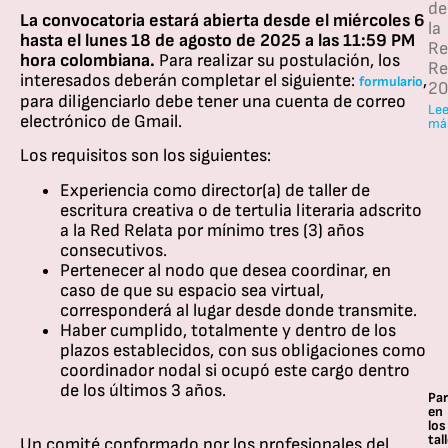
de
La convocatoria estará abierta desde el miércoles 6
la
hasta el lunes 18 de agosto de 2025 a las 11:59 PM
Re
hora colombiana.
Para realizar su postulación, los
Re
interesados deberán completar el siguiente:
,
formulario
20
para diligenciarlo debe tener una cuenta de correo
Lee
electrónico de Gmail.
má
Los requisitos son los siguientes:
Experiencia como director(a) de taller de
escritura creativa o de tertulia literaria adscrito
a la Red Relata por mínimo tres (3) años
consecutivos.
Pertenecer al nodo que desea coordinar, en
caso de que su espacio sea virtual,
corresponderá al lugar desde donde transmite.
Haber cumplido, totalmente y dentro de los
plazos establecidos, con sus obligaciones como
coordinador nodal si ocupó este cargo dentro
de los últimos 3 años.
Par
en
los
tal
Un comité conformado por los profesionales del