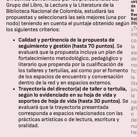
vir
Grupo del Libro, la Lectura y la Literatura de la
de
la
Biblioteca Nacional de Colombia, estudiará las
Re
propuestas y seleccionará las seis mejores (una por
Rel
nodo) teniendo en cuenta el puntaje obtenido según
20
¿T
los siguientes criterios:
in
Calidad y pertinencia de la propuesta de
co
seguimiento y gestión (hasta 70 puntos)
. Se
la
evaluará que la propuesta incluya un plan de
es
fortalecimiento metodológico, pedagógico y
de
literario que propenda por la cualificación de
no
los talleres y tertulias, así como por el fomento
fi
de los espacios de encuentro y conversación
la
dentro de la red y en espacios externos.
li
Trayectoria del director(a) de taller o tertulia,
ju
según lo evidenciado en su hoja de vida y
la
soportes de hoja de vida (hasta 30 puntos)
. Se
na
evaluará que la trayectoria presentada
gr
corresponda a espacios relacionados con las
o
prácticas artísticas o de lectura, escritura y
de
oralidad.
nu
he