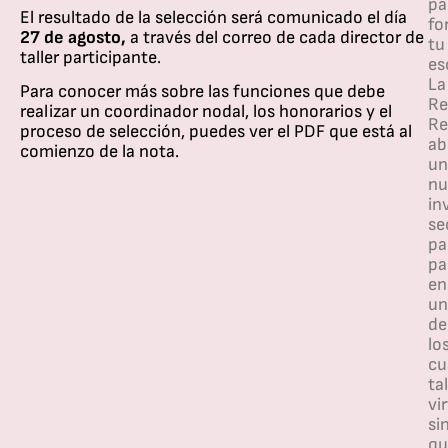
pa
El resultado de la selección será comunicado el día
fo
27 de agosto,
a través del correo de cada director de
tu
taller participante.
es
La
Para conocer más sobre las funciones que debe
Re
realizar un coordinador nodal, los honorarios y el
Re
proceso de selección, puedes ver el PDF que está al
ab
comienzo de la nota.
un
nu
in
se
pa
pa
en
un
de
lo
cu
ta
vi
si
qu