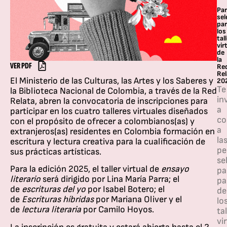
Par
se
pa
los
tal
vir
de
la
VER PDF
Re
Rel
El Ministerio de las Culturas, las Artes y los Saberes y
20
Te
la Biblioteca Nacional de Colombia, a través de la Red
in
Relata, abren la convocatoria de inscripciones para
a
participar en los cuatro talleres virtuales diseñados
co
con el propósito de ofrecer a colombianos(as) y
a
extranjeros(as) residentes en Colombia formación en
la
escritura y lectura creativa para la cualificación de
pe
sus prácticas artísticas.
se
Para la edición 2025, el taller virtual de
ensayo
pa
literario
será dirigido por Lina María Parra; el
pa
de
escrituras del yo
por Isabel Botero; el
de
de
Escrituras híbridas
por Mariana Oliver y el
lo
de
lectura literaria
por Camilo Hoyos.
ta
vi