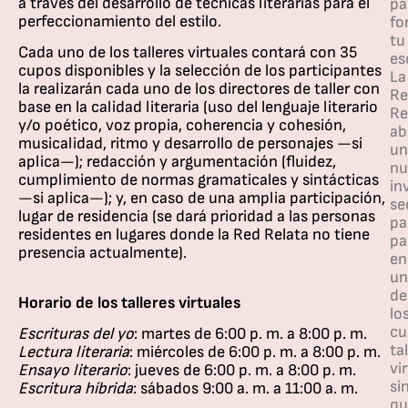
a través del desarrollo de técnicas literarias para el
pa
perfeccionamiento del estilo.
fo
tu
Cada uno de los talleres virtuales contará con 35
es
cupos disponibles y la selección de los participantes
La
la realizarán cada uno de los directores de taller con
Re
base en la calidad literaria (uso del lenguaje literario
Re
y/o poético, voz propia, coherencia y cohesión,
ab
musicalidad, ritmo y desarrollo de personajes —si
un
aplica—); redacción y argumentación (fluidez,
nu
cumplimiento de normas gramaticales y sintácticas
in
—si aplica—); y, en caso de una amplia participación,
se
lugar de residencia (se dará prioridad a las personas
pa
residentes en lugares donde la Red Relata no tiene
pa
presencia actualmente).
en
un
de
Horario de los talleres virtuales
lo
cu
Escrituras del yo
: martes de 6:00 p. m. a 8:00 p. m.
ta
Lectura literaria
: miércoles de 6:00 p. m. a 8:00 p. m.
vi
Ensayo literario
: jueves de 6:00 p. m. a 8:00 p. m.
si
Escritura híbrida
: sábados 9:00 a. m. a 11:00 a. m.
qu