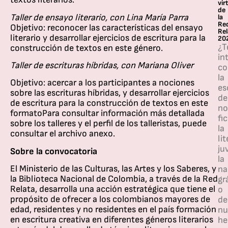
vir
de
Taller de ensayo literario, con Lina María Parra
la
Re
Objetivo: reconocer las características del ensayo
Rel
literario y desarrollar ejercicios de escritura para la
20
¿T
construcción de textos en este género.
in
Taller de escrituras híbridas, con Mariana Oliver
co
la
Objetivo: acercar a los participantes a nociones
es
sobre las escrituras híbridas, y desarrollar ejercicios
de
de escritura para la construcción de textos en este
no
formatoPara consultar información más detallada
fi
sobre los talleres y el perfil de los talleristas, puede
la
consultar el archivo anexo.
li
ju
Sobre la convocatoria
la
El Ministerio de las Culturas, las Artes y los Saberes, y
na
la Biblioteca Nacional de Colombia, a través de la Red
gr
Relata, desarrolla una acción estratégica que tiene el
o
propósito de ofrecer a los colombianos mayores de
de
edad, residentes y no residentes en el país formación
nu
en escritura creativa en diferentes géneros literarios
he