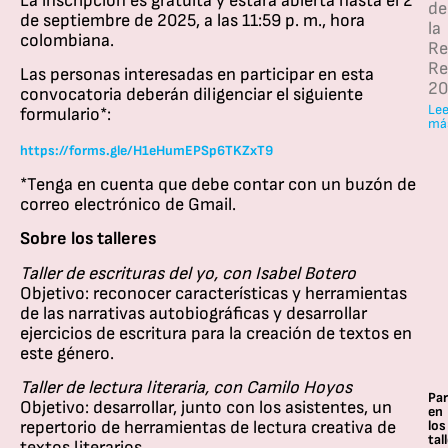
La inscripción es gratuita y estará abierta hasta el 2
de
de septiembre de 2025, a las 11:59 p. m., hora
la
colombiana.
Re
Re
Las personas interesadas en participar en esta
20
convocatoria deberán diligenciar el siguiente
Lee
formulario*:
má
https://forms.gle/H1eHumEPSp6TKZxT9
*Tenga en cuenta que debe contar con un buzón de
correo electrónico de Gmail.
Sobre los talleres
Taller de escrituras del yo, con Isabel Botero
Objetivo: reconocer características y herramientas
de las narrativas autobiográficas y desarrollar
ejercicios de escritura para la creación de textos en
este género.
Taller de lectura literaria, con Camilo Hoyos
Par
Objetivo: desarrollar, junto con los asistentes, un
en
los
repertorio de herramientas de lectura creativa de
tal
textos literarios.