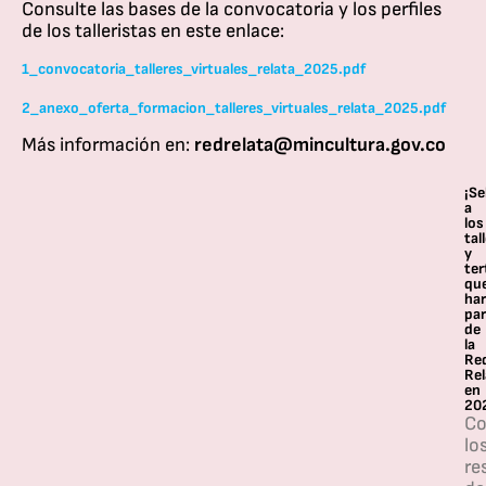
Consulte las bases de la convocatoria y los perfiles
de los talleristas en este enlace:
1_convocatoria_talleres_virtuales_relata_2025.pdf
2_anexo_oferta_formacion_talleres_virtuales_relata_2025.pdf
Más información en:
redrelata@mincultura.gov.co
¡S
a
los
tal
y
ter
qu
ha
par
de
la
Re
Rel
en
20
Co
lo
re