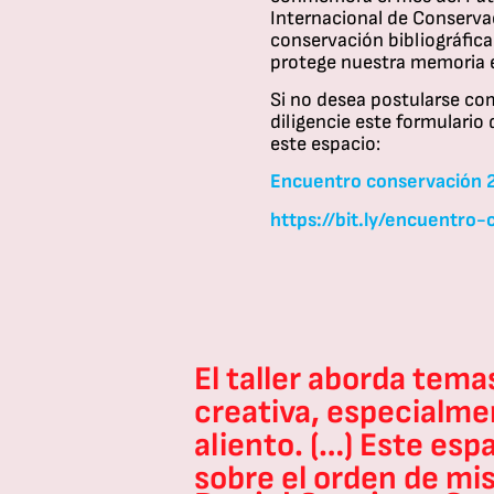
Internacional de Conserva
conservación bibliográfi
protege nuestra memoria es
Si no desea postularse co
diligencie este formulario
este espacio:
Encuentro conservación 
https://bit.ly/encuentro-
 muy
El taller aborda tema
o la
creativa, especialmen
o
aliento. (…) Este es
ura,
sobre el orden de mis