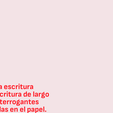
a escritura
Uno de l
critura de largo
Escrito
nterrogantes
la impo
as en el papel.
convers