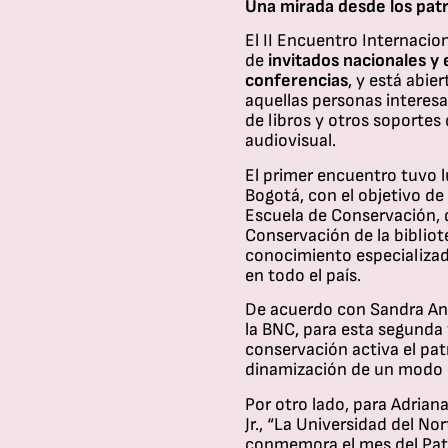
Una mirada desde los patr
El II Encuentro Internacio
de
invitados nacionales y 
conferencias
, y está abie
aquellas personas interes
de libros y otros soportes 
audiovisual.
El primer encuentro tuvo l
Bogotá, con el objetivo de 
Escuela de Conservación, 
Conservación de la biblio
conocimiento especializad
en todo el país.
De acuerdo con Sandra An
la BNC, para esta segunda 
conservación activa el pa
dinamización de un modo e
Por otro lado, para Adriana
Jr., “La Universidad del No
conmemora el mes del Patr