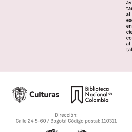
ay
ta
al
es
en
ci
c
al
tal
Dirección:
Calle 24 5-60 / Bogotá Código postal: 110311